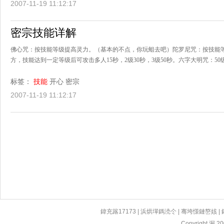
2007-11-19 11:12:17
密宗技能详解
佛心咒：按技能等级提高灵力。（基本的不点，你玩蛆去吧）陀罗尼咒：按技能
方，技能达到一定等级后可攻击多人15秒，2级30秒，3级50秒。六字大明咒：50
标签：
技能
开心
密宗
2007-11-19 11:12:17
鍏充簬17173
|
浜烘墠鎷涜仒
|
骞垮憡鏈嶅姟
|
Copyright 漏 200