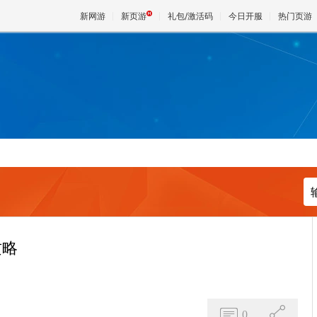
新网游
新页游
礼包/激活码
今日开服
热门页游
魔兽
天堂
王权与
攻略
0