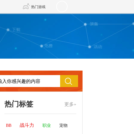
热门游戏
DNF
传奇4
剑网3旗舰版
新天龙八部
自由
诛仙世界
新仙侠5
热门标签
更多»
战斗力
BB
职业
宠物