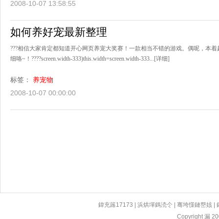
2008-10-07 13:58:55
如何养好宠最新整理
???相信大家肯定都知道开心网页养宠大奖赛！一款相当不错的游戏。偶呢，本
细咯~！????screen.width-333)this.width=screen.width-333...
[详细]
标签：
养宠物
2008-10-07 00:00:00
鍏充簬17173
|
浜烘墠鎷涜仒
|
骞垮憡鏈嶅姟
|
Copyright 漏 200