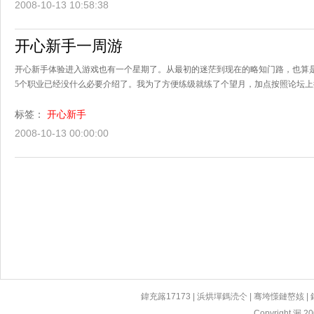
2008-10-13 10:58:38
开心新手一周游
开心新手体验进入游戏也有一个星期了。从最初的迷茫到现在的略知门路，也算
5个职业已经没什么必要介绍了。我为了方便练级就练了个望月，加点按照论坛上推荐
标签：
开心新手
2008-10-13 00:00:00
鍏充簬17173
|
浜烘墠鎷涜仒
|
骞垮憡鏈嶅姟
|
Copyright 漏 200