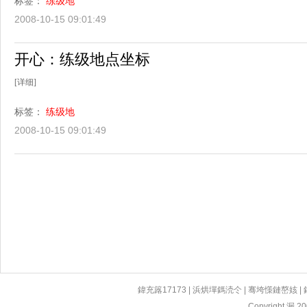
标签：
练级地
2008-10-15 09:01:49
开心：练级地点坐标
[详细]
标签：
练级地
2008-10-15 09:01:49
鍏充簬17173
|
浜烘墠鎷涜仒
|
骞垮憡鏈嶅姟
|
Copyright 漏 200