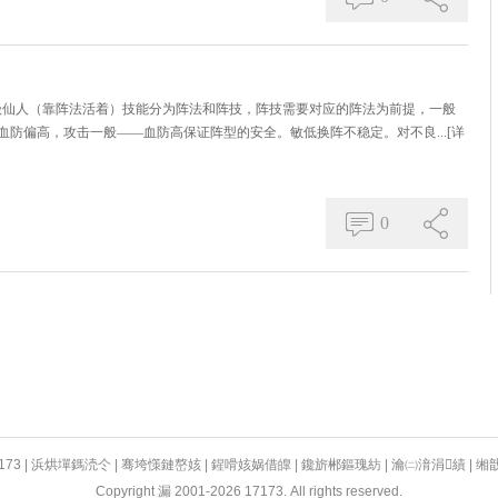
级仙人（靠阵法活着）技能分为阵法和阵技，阵技需要对应的阵法为前提，一般
防偏高，攻击一般——血防高保证阵型的安全。敏低换阵不稳定。对不良...
[详
0
173
|
浜烘墠鎷涜仒
|
骞垮憡鏈嶅姟
|
鍟嗗姟娲借皥
|
鑱旂郴鏂瑰紡
|
瀹㈡湇涓績
|
缃
Copyright 漏 2001-2026 17173. All rights reserved.