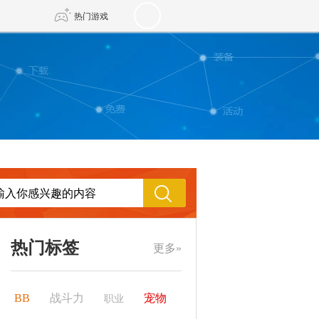
热门游戏
DNF
传奇4
剑网3旗舰版
新天龙八部
自由
诛仙世界
新仙侠5
热门标签
更多»
BB
战斗力
宠物
职业