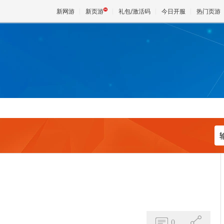
新网游
新页游
礼包/激活码
今日开服
热门页游
魔兽
天堂
王权与
0