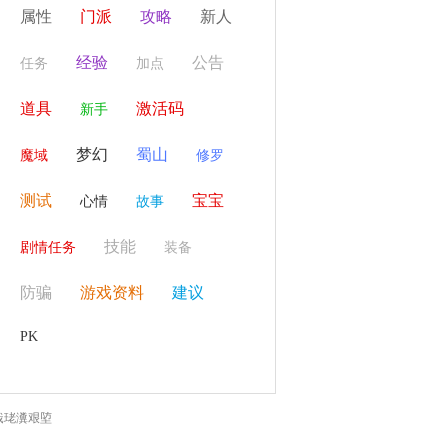
属性
门派
攻略
新人
经验
公告
任务
加点
道具
激活码
新手
梦幻
蜀山
魔域
修罗
测试
宝宝
心情
故事
技能
剧情任务
装备
防骗
游戏资料
建议
PK
戠珯瀵艰埅