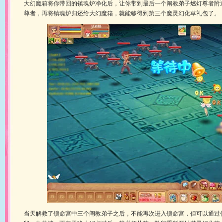
大幻魔箱将你带回的镇魂炉净化后，让你带到最后一个阐教弟子燃灯尊者附
尊者，再将镇魂炉归还给大幻魔箱，就能够得到第三个魔灵幻化草礼包了。
当天解救了锁命宫中三个阐教弟子之后，不能再次进入锁命宫，但可以通过