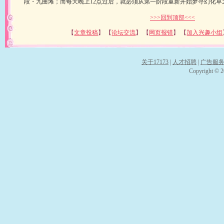
段・九曲滩；而每天晚上12点过后，就必须从第一阶段重新开始梦寻幻化草
>>>回到顶部<<<
【
文章投稿
】 【
论坛交流
】 【
网页报错
】 【
加入兴趣小组
关于17173
|
人才招聘
|
广告服
Copyright © 20