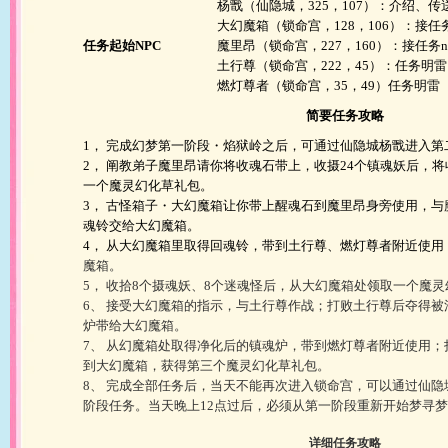
杨戬（仙隐城，325，107）：介绍、传送
大幻魔箱（锁命宫，128，106）：接
任
任务起始NPC
魔里昂（锁命宫，227，160）：接任务
土行尊（锁命宫，222，45）：任务明雷
燃灯尊者（锁命宫，35，49）任务明雷
简要任务攻略
1， 完成幻梦第一阶段・焰狱岭之后，可通过仙隐城杨戬进入第
2， 阐教弟子魔里昂请你将收魂石带上，收摄24个镇魂妖后，
一个魔灵幻化草礼包。
3， 古怪箱子・大幻魔箱让你带上醒魂石到魔里昂身旁使用，
魂铃交给大幻魔箱。
4， 从大幻魔箱里取得回魂铃，带到土行尊、燃灯尊者附近使用
魔箱。
5， 收拾8个摄魂妖、8个迷魂怪后，从大幻魔箱处领取一个魔
6、 接受大幻魔箱的指示，与土行尊作战；打败土行尊后夺得被
炉带给大幻魔箱。
7、 从幻魔箱处取得净化后的镇魂炉，带到燃灯尊者附近使用
到大幻魔箱，获得第三个魔灵幻化草礼包。
8、 完成全部任务后，当天不能再次进入锁命宫，可以通过仙
阶段任务。当天晚上12点过后，必须从第一阶段重新开始梦寻
详细任务攻略