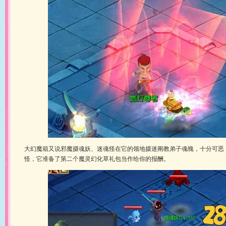
大幻魔箱又说邪魔摄魂妖、迷魂怪在它的领地摄迷阐教弟子魂魄，十分可恶
怪，它准备了第二个魔灵幻化草礼包当作给你的报酬。