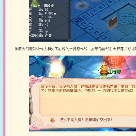
接着大幻魔箱让你去和失了心魂的土行尊作战，如果你能战胜土行尊并夺得