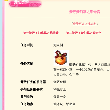
开心资料
梦寻梦幻草之锁命宫
『
查看更多游戏资料
』
第一阶段：幻化草之焰狱岭
第二阶段：梦幻草之锁命宫
任务时间
无限制
任务奖励
魔灵
幻化
草礼包：从大幻魔
有一棵幻化草、一个300点
幻兽
魔晶、大
大量经验、金币等
开放
任务
的服务器
全区全服
参与
任务
的要求
50级以上
参与次数
每天一次
任务地点
仙隐城、锁命宫