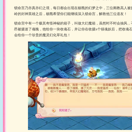
锁命宫乃亦真亦幻之境，每日都会出现在杨戬的幻梦之中，三位阐教高人被
岭的封神英雄之后，杨戬希望你们能继续深入锁命宫，解救他三位道友！
锁命宫中有一个极其奇怪神秘的箱子，叫做大幻魔箱，虽然时不时会抽风，
昂被摄迷了魂魄，他给你一块收魂石，并让你在收摄x个镇魂妖后，把收魂
会给你一个珍贵的魔灵幻化草礼包！