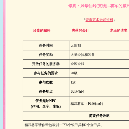
修真・风华仙岭(支线)--将军的威
『
查看更多游戏资料
』
珍贵的秘籍
失落的金针
老王的请求
任务时间
无限制
任务奖励
大量经验和装备
开放
任务
的
服务器
全区全服
参与
任务
的要求
70级
参与次数
1次
任务地点
风华仙岭
任务起始
NPC
精武将军（风华仙岭）
(作用、名字、
坐标
)
简要
任务
攻略
精武将军请你帮他教训一下8个银甲兵和2个金甲兵。