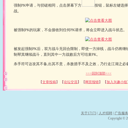
强制PK申请，与切磋相同，点击屏幕下方
按钮，鼠标左键选择
战。
被强制PK的玩家，不会接收到任何PK请求，将会立即进入战斗状态。
被发起强制PK后，双方战斗无回合限制，即使一方掉线，战斗仍将继
制帮其继续战斗，直到其中一方战败后方可结束PK。
杀手符可达攻其不备,出其不意，杀敌措手不及之效，乃行走江湖之必
>>>回到顶部<<<
【
文章投稿
】 【
论坛交流
】 【
网页报错
】 【
加入兴趣小组
关于17173
|
人才招聘
|
广告服
Copyright © 20