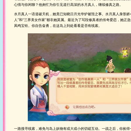
心情与你闲聊？他匆忙为你引见道行高深的水月真人，继续修真之路。
水月真人一语道破天机，她竟已知晓日月光华炉被毁之事。水月真人身形娇
人”和“三界美女作家”都非她莫属。最近为了写段修真者的传奇爱恋，她正
凤鸣宝铃。你自告奋勇，在这岛上到处看看是否有线索。
一路搜寻线索，难免与岛上妖物有或大或小的
切磋
互动。一战之后，你捡得