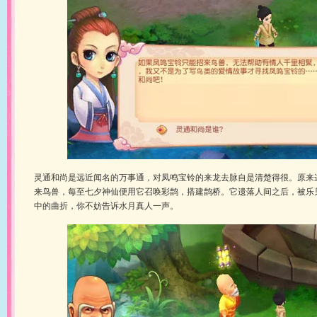
灵通和尚是远近闻名的万事通，对凤鸣宝铃的来龙去脉自是清楚得很。原来
来鸟兽，每至七夕神仙便用它召唤彩鹊，搭建鹊桥。它遗落人间之后，被乐
中的曲折，你不妨告诉水月真人一声。