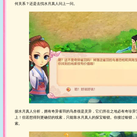
何关系？还是去找水月真人问上一问。
据水月真人分析，拥有奇异雀羽的鸟兽很是灵异，它们所在之地必有奇珍异
上！但若想得到更确切的线索，只能靠水月真人的探宝银锁。你接过银锁，
索。