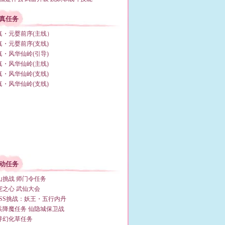
真任务
真・元婴前序(主线）
真・元婴前序(支线)
真・风华仙岭(引导)
真・风华仙岭(主线)
真・风华仙岭(支线)
真・风华仙岭(支线)
动任务
山挑战
师门令任务
宠之心
武仙大会
OSS挑战：妖王・五行内丹
兵降魔任务
仙隐城保卫战
寻幻化草任务