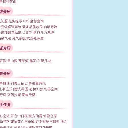
兽操作界面
统介绍
见问题
任务提示
NPC坐标查询
备升级锻造系统
装备品质改良
自动寻路
备追加锻造系统
点化功能
战斗力系统
脂易气法
灵气系统
武器熟练度
派介绍
宗派
蜀山派
蓬莱派
修罗门
望月城
兽介绍
兽概述
幻兽出征
幻兽批量孵化
心护主
幻兽洗澡
蛋宠
捉幻兽
幻兽空间
行病
采药技能
宠物天赋
手任务
心之旅
开心中日夜
秘方仙露
仙隐仓库
动寻路
宠物死亡与忠诚
好友系统与聊天
神之
福是什么
武器升级
跳跃非战斗技能