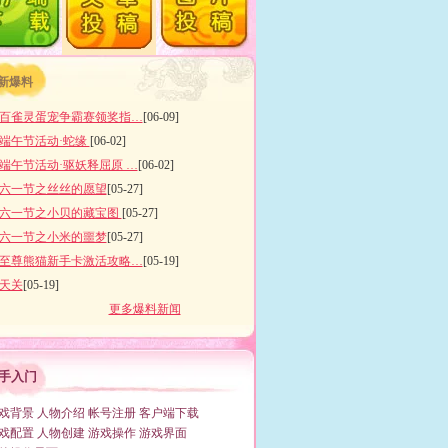
新爆料
百雀灵蛋宠争霸赛领奖指…
[06-09]
端午节活动·蛇缘
[06-02]
端午节活动·驱妖释屈原 …
[06-02]
六一节之丝丝的愿望
[05-27]
六一节之小贝的藏宝图
[05-27]
六一节之小米的噩梦
[05-27]
至尊熊猫新手卡激活攻略…
[05-19]
天关
[05-19]
更多爆料新闻
手入门
戏背景
人物介绍
帐号注册
客户端下载
戏配置
人物创建
游戏操作
游戏界面