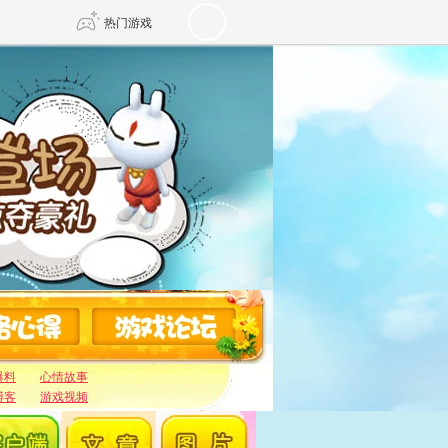
热门游戏
DNF
传奇4
剑网3旗舰版
新天龙八部
自由
诛仙世界
仙剑世界
爆料
心情故事
博客
游戏视频