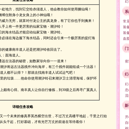
简要任务攻略
幻
一处地方，找到它交给赤须道人，他会教你如何使用捆仙绳！
系
捆缚住附身小龙女身上的小神仙哦！
的威力无穷，就算对付龙公主的真龙身，有了它你也手到擒来！
常
人手上有一件更厉害的仙家宝物・潮汐铃！
装
卫的海水结晶才能启动仙家宝物・潮汐铃。
装
铃必须在海边服下海水结晶，同时还会引来一个极厉害的提灯海
血
门
你的健康南丰道人还是把潮汐铃收回去了。
人：面海道人。
通远古法器的秘密，如数家珍向你一一道来！
密
：潮汐将远古法器残件冲向海岸，有三个残件就能组成一个法器！
海道人都不认得？！那就去找南丰道人试试运气吧！
幻
海里的垃圾……他命你使用潮汐铃召来潮汐卫士清理海域，保护环
幻
上颇有心得。南丰真人让你自行修炼，到30级之后再寻广翼真人
忠
流
新
详细任务攻略
又一个未来的修真界英杰横空出世，不过万丈高楼平地起，千里之行始
开
从头干起，打好基础，才有光芒万丈的前途在等待着你！
自
祝