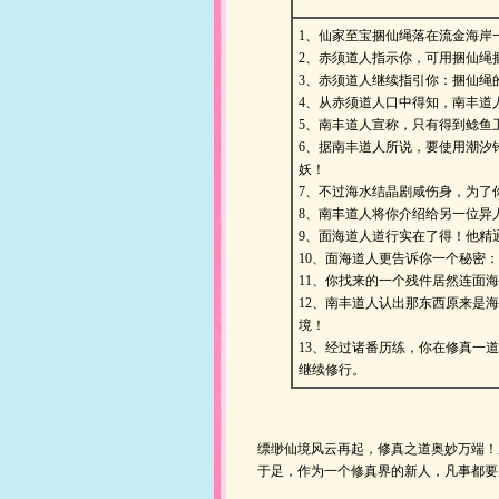
1、仙家至宝捆仙绳落在流金海岸
2、赤须道人指示你，可用捆仙绳
3、赤须道人继续指引你：捆仙绳
4、从赤须道人口中得知，南丰道
5、南丰道人宣称，只有得到鲶鱼
6、据南丰道人所说，要使用潮汐
妖！
7、不过海水结晶剧咸伤身，为了
8、南丰道人将你介绍给另一位异
9、面海道人
道行
实在了得！他精
10、面海道人更告诉你一个秘密
11、你找来的一个残件居然连面
12、南丰道人认出那东西原来是
境！
13、经过诸番
历练
，你在修真一道
继续修行。
缥缈仙境风云再起，修真之道奥妙万端！
于足，作为一个修真界的新人，凡事都要