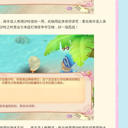
，南丰道人将潮汐铃借你一用。此物用起来有些讲究：要在南丰道人身
汐铃之时更会引来提灯海怪争夺宝物，好一场恶战！
使用对身体不好……南丰道人解释道：每次使用潮汐铃都先得服用海水