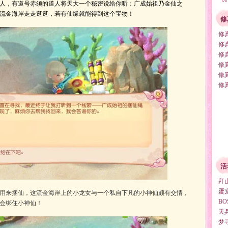
人，有道号赤须的道人将天大一个秘密说给你听：广成始祖乃金仙之
流金海岸走走逛逛，若有仙缘就能得到这个宝物！
修
修
修
修
修
修
修
活
拜
蛋
用来捆仙，这流金海岸上的小龙女与一个私自下凡的小神仙颇有交情，
B
会绑住小神仙！
天
梦