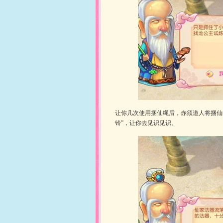
让你几次使用捆仙绳后，赤须道人将捆仙
铃”，让你去见识见识。