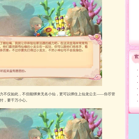
官
・
・
・
・
力不仅如此，不但能绑来无名小仙，更可以绑住上仙龙公主――你尽管
・
付，要千万小心。
・