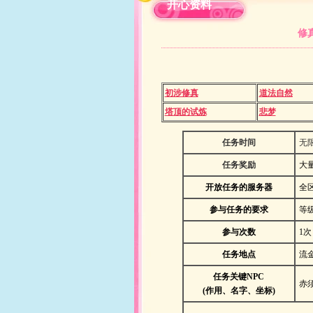
开心资料
修
初涉修真
道法自然
塔顶的试炼
悲梦
任务时间
无
任务奖励
大
开放
任务
的服务器
全
参与
任务
的要求
等
参与次数
1次
任务地点
流
任务关键
NPC
赤
(作用、名字、
坐标
)