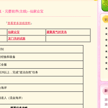
真・元婴前序(主线)--仙家众宝
更
『
查看更多游戏资料
』
★
仙家众宝
凝聚真气封灵岛
★
龙门关的试炼
★
★
限制
★
量经验和
装备
★
★
区全服
★
级20以上，完成“道法自然”任务
金海岸
新
须道人（流金海岸）
游
游