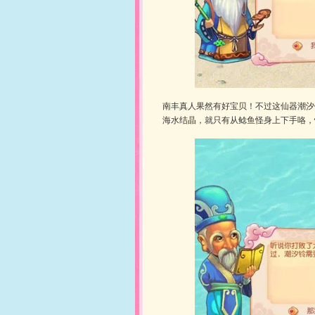
南丰真人果然有好宝贝！不过这仙器潮汐
海水结晶，就只有从鲶鱼怪身上下手咯，