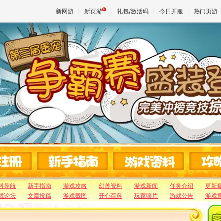
新网游
新页游
礼包/激活码
今日开服
热门页游
魔兽
天堂
王权与
料导航
新手指南
游戏攻略
幻兽资料
游戏新闻
任务介绍
更新
戏论坛
文章投稿
游戏截图
开心百科
玩家照片
游戏公告
游戏