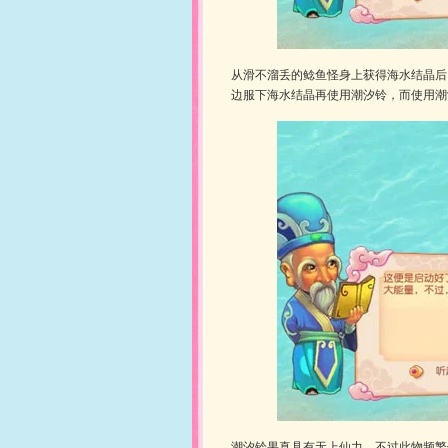
从滑不溜丢的鲶鱼怪身上获得海水结晶后
边服下海水结晶再使用潮汐铃，而使用潮
潮汐铃果真具有无上仙力，不过此物频繁